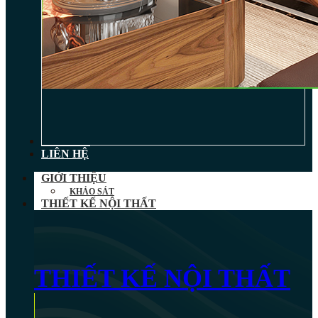
TIN TỨC
LIÊN HỆ
GIỚI THIỆU
KHẢO SÁT
THIẾT KẾ NỘI THẤT
THIẾT KẾ NỘI THẤT