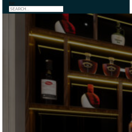
for:
Thiết Kế Nội Thất Nhà Anh
Toàn Tại Nam Đàn
Home
portfolio
Dự Án
Dự Án Thiết Kế Nội Thất
Thiết Kế Nội Thất Nhà Anh Toàn Tại
Nam Đàn