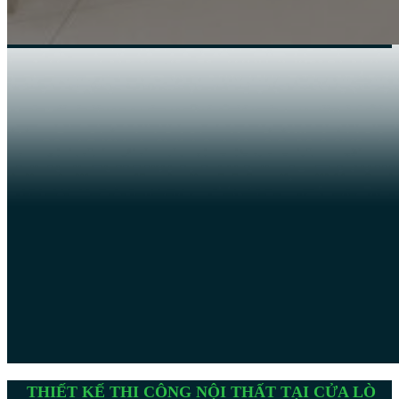
THIẾT KẾ THI CÔNG NỘI THẤT TẠI CỬA LÒ