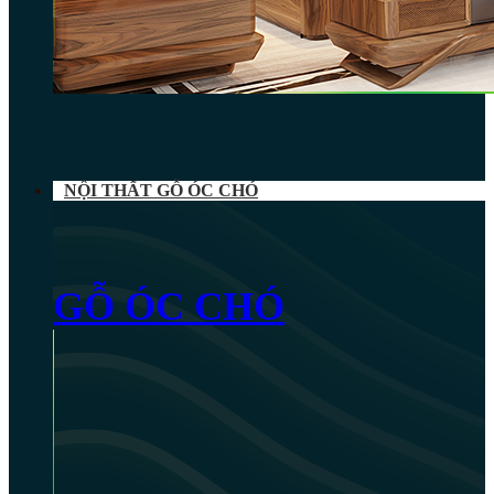
NỘI THẤT GỖ ÓC CHÓ
GỖ ÓC CHÓ