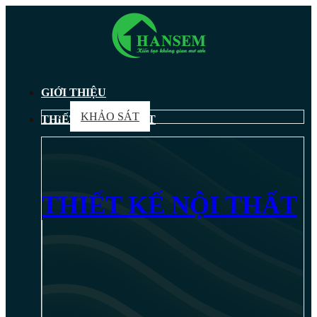
GIỚI THIỆU
KHẢO SÁT
THIẾT KẾ NỘI THẤT
THIẾT KẾ NỘI THẤT