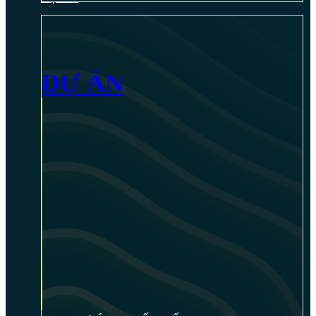
DỰ ÁN