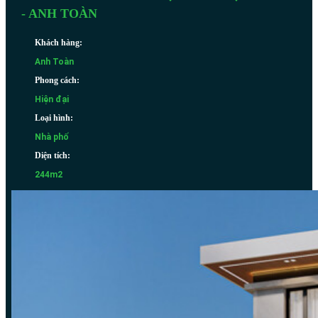
- ANH TOÀN
Khách hàng:
Anh Toàn
Phong cách:
Hiện đại
Loại hình:
Nhà phố
Diện tích:
244m2