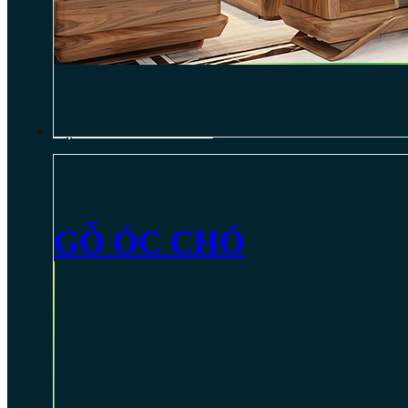
NỘI THẤT GỖ ÓC CHÓ
GỖ ÓC CHÓ