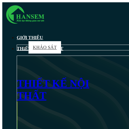
GIỚI THIỆU
KHẢO SÁT
THIẾT KẾ NỘI THẤT
THIẾT KẾ NỘI
THẤT