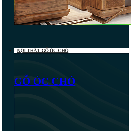
NỘI THẤT GỖ ÓC CHÓ
GỖ ÓC CHÓ