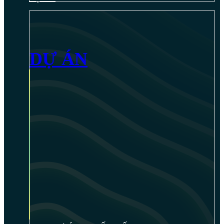
DỰ ÁN