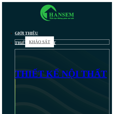
GIỚI THIỆU
KHẢO SÁT
THIẾT KẾ NỘI THẤT
THIẾT KẾ NỘI THẤT