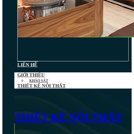
TIN TỨC
LIÊN HỆ
GIỚI THIỆU
KHẢO SÁT
THIẾT KẾ NỘI THẤT
THIẾT KẾ NỘI THẤT