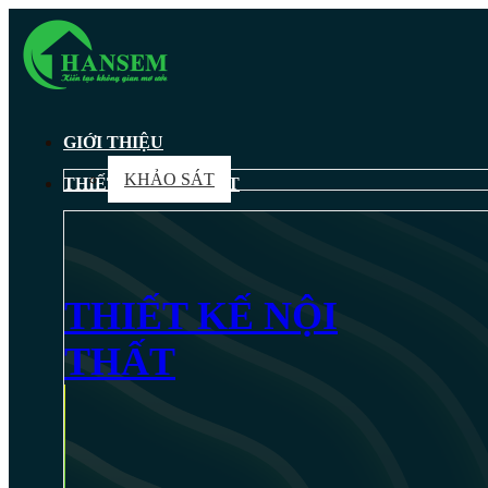
GIỚI THIỆU
KHẢO SÁT
THIẾT KẾ NỘI THẤT
THIẾT KẾ NỘI
THẤT