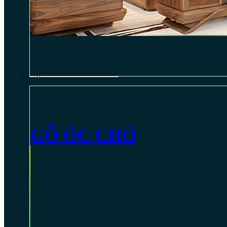
NỘI THẤT GỖ ÓC CHÓ
GỖ ÓC CHÓ