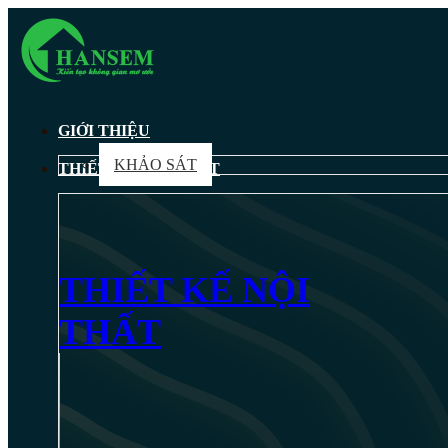
GIỚI THIỆU
KHẢO SÁT
THIẾT KẾ NỘI THẤT
THIẾT KẾ NỘI
THẤT