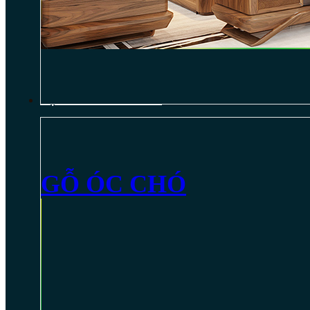
NỘI THẤT GỖ ÓC CHÓ
GỖ ÓC CHÓ