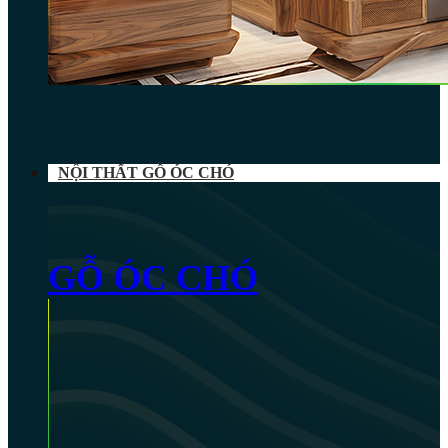
NỘI THẤT GỖ ÓC CHÓ
GỖ ÓC CHÓ