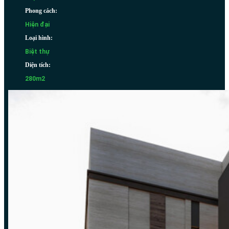
Phong cách:
Hiện đại
Loại hình:
Biệt thự
Diện tích:
280m2