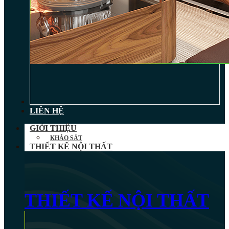
TIN TỨC
LIÊN HỆ
GIỚI THIỆU
KHẢO SÁT
THIẾT KẾ NỘI THẤT
THIẾT KẾ NỘI THẤT