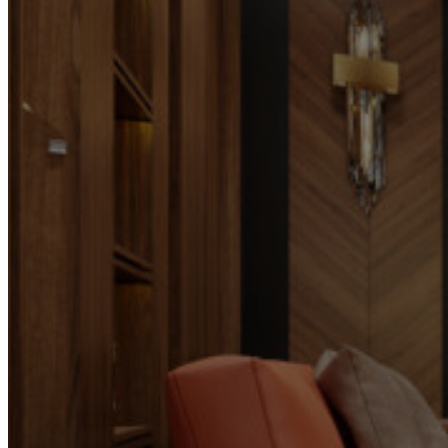
for:
Thiết Kế Nội Thất Gỗ Công
Nghiệp Nhà Chị Hải Tp Vinh
Home
portfolio
Dự Án
Dự Án Thiết Kế Nội Thất
Thiết Kế Nội Thất Gỗ Công Nghiệp
Nhà Chị Hải Tp Vinh