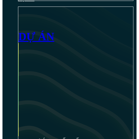
DỰ ÁN