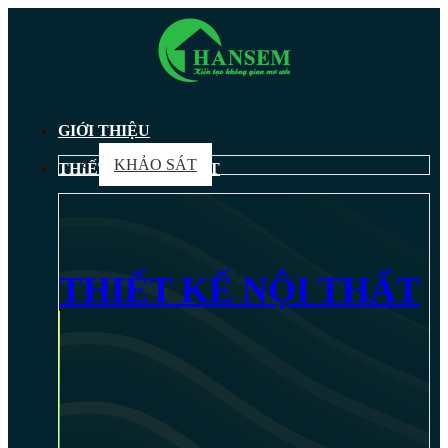
GIỚI THIỆU
KHẢO SÁT
THIẾT KẾ NỘI THẤT
THIẾT KẾ NỘI THẤT