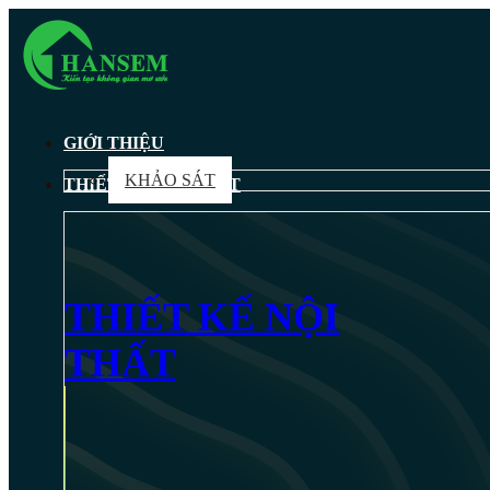
GIỚI THIỆU
KHẢO SÁT
THIẾT KẾ NỘI THẤT
THIẾT KẾ NỘI
THẤT