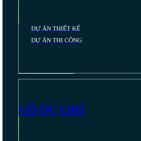
DỰ ÁN THIẾT KẾ
DỰ ÁN THI CÔNG
NỘI THẤT GỖ ÓC CHÓ
GỖ ÓC CHÓ