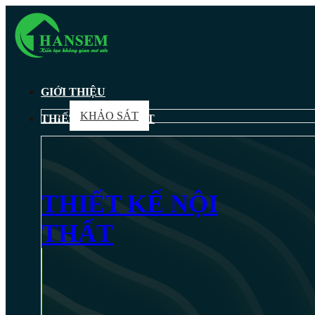
GIỚI THIỆU
KHẢO SÁT
THIẾT KẾ NỘI THẤT
THIẾT KẾ NỘI
THẤT