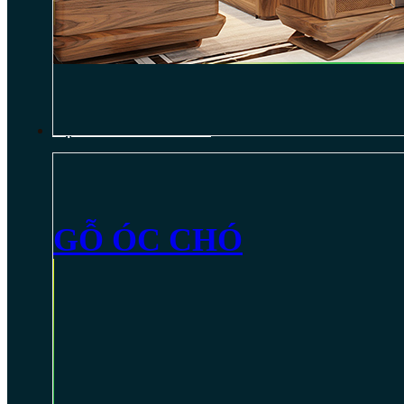
NỘI THẤT GỖ ÓC CHÓ
GỖ ÓC CHÓ