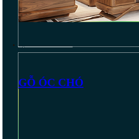
NỘI THẤT GỖ ÓC CHÓ
GỖ ÓC CHÓ