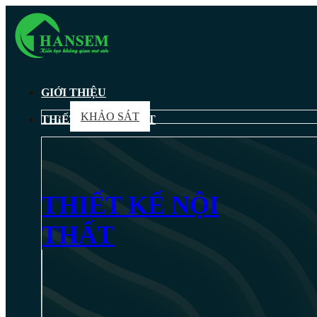
GIỚI THIỆU
KHẢO SÁT
THIẾT KẾ NỘI THẤT
THIẾT KẾ NỘI
THẤT