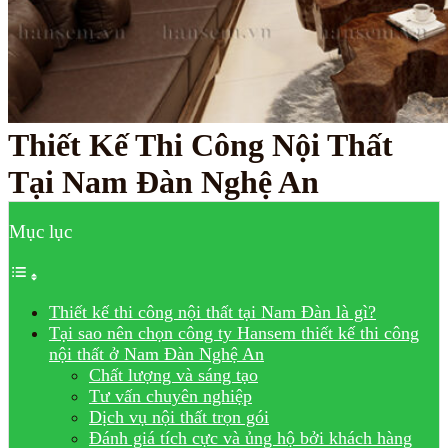
Thiết Kế Thi Công Nội Thất
Tại Nam Đàn Nghệ An
Mục lục
Thiết kế thi công nội thất tại Nam Đàn là gì?
Tại sao nên chọn công ty Hansem thiết kế thi công
nội thất ở Nam Đàn Nghệ An
Chất lượng và sáng tạo
Tư vấn chuyên nghiệp
Dịch vụ nội thất trọn gói
Đánh giá tích cực và ủng hộ bởi khách hàng