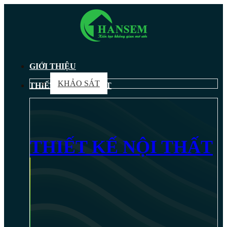
GIỚI THIỆU
KHẢO SÁT
THIẾT KẾ NỘI THẤT
THIẾT KẾ NỘI THẤT