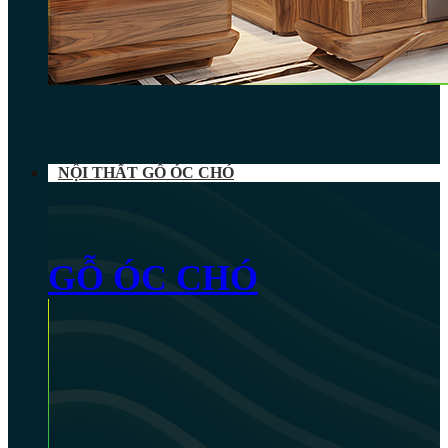
NỘI THẤT GỖ ÓC CHÓ
GỖ ÓC CHÓ