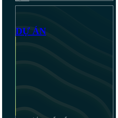
DỰ ÁN