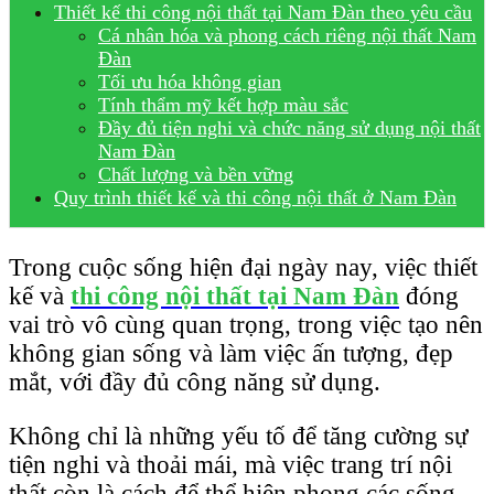
Thiết kế thi công nội thất tại Nam Đàn theo yêu cầu
Cá nhân hóa và phong cách riêng nội thất Nam
Đàn
Tối ưu hóa không gian
Tính thẩm mỹ kết hợp màu sắc
Đầy đủ tiện nghi và chức năng sử dụng nội thất
Nam Đàn
Chất lượng và bền vững
Quy trình thiết kế và thi công nội thất ở Nam Đàn
Trong cuộc sống hiện đại ngày nay, việc thiết
kế và
thi công nội thất tại Nam Đàn
đóng
vai trò vô cùng quan trọng, trong việc tạo nên
không gian sống và làm việc ấn tượng, đẹp
mắt, với đầy đủ công năng sử dụng.
Không chỉ là những yếu tố để tăng cường sự
tiện nghi và thoải mái, mà việc trang trí nội
thất còn là cách để thể hiện phong các sống,