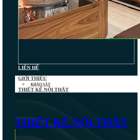
TIN TỨC
LIÊN HỆ
GIỚI THIỆU
KHẢO SÁT
THIẾT KẾ NỘI THẤT
THIẾT KẾ NỘI THẤT