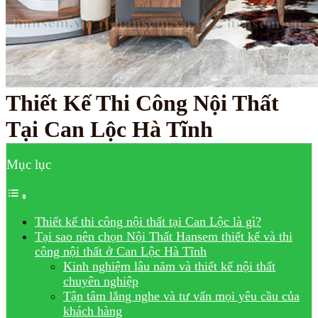
Thiết Kế Thi Công Nội Thất
Tại Can Lộc Hà Tĩnh
Mục lục
Thiết kế thi công nội thất tại Can Lộc là gì?
Tại sao nên chọn Nội Thất Hansem thiết kế và thi
công nội thất ở Can Lộc Hà Tĩnh
Kinh nghiệm lâu năm và thiết kế nội thất
chuyên nghiệp
Tận tâm lắng nghe và tư vấn mọi yêu cầu của
khách hàng