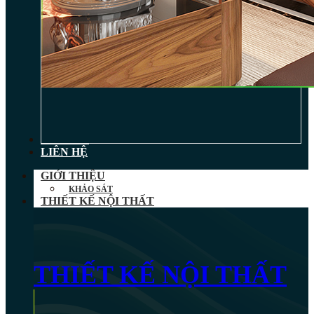
TIN TỨC
LIÊN HỆ
GIỚI THIỆU
KHẢO SÁT
THIẾT KẾ NỘI THẤT
THIẾT KẾ NỘI THẤT