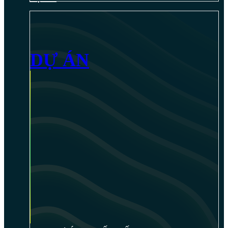
DỰ ÁN