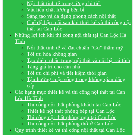
Nội thất tinh tế trong từng chi tiết
Vật liệu chất lượng bền bỉ
Sáng tạo và đa dạng phong cách nội thất
Chế độ hậu mãi sau khi thiết kế và thi công nội
thất tại Can Lộc
Những lợi ích khi thi công nội thất tại Can Lộc Hà
Tĩnh
Nội thất tinh tế và đạt chuẩn “Gu” thẩm mỹ
Tối ưu hóa không gian
Tạo điểm nhấn trong nội thất và nổi bật cá tính
Tăng giá trị cho căn nhà
Tối ưu chi phí và tiết kiệm thời gian
Tận hưởng cuộc sống trong không gian đẳng
cấp
Các hạng mục thiết kế và thi công nội thất tại Can
Lộc Hà Tĩnh
Thi công nội thất phòng khách tại Can Lộc
Thiết kế nội thất phòng bếp tại Can Lộc
Thi công nội thất phòng ngủ tại Can Lộc
Thi công nội thất phòng thờ ở Can Lộc
Quy trình thiết kế và thi công nội thất tại Can Lộc