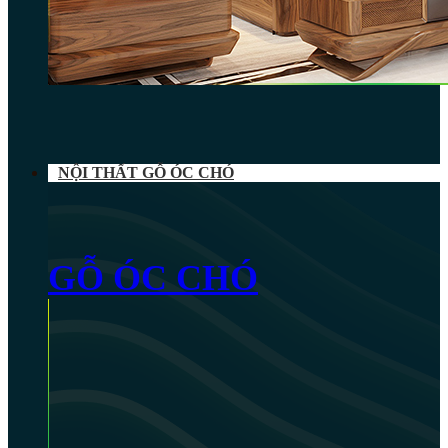
NỘI THẤT GỖ ÓC CHÓ
GỖ ÓC CHÓ