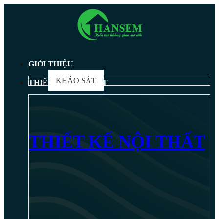
GIỚI THIỆU
KHẢO SÁT
THIẾT KẾ NỘI THẤT
THIẾT KẾ NỘI THẤT