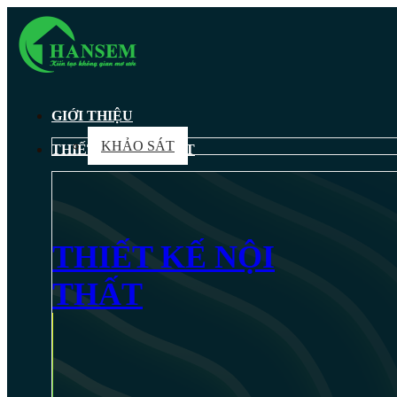
GIỚI THIỆU
KHẢO SÁT
THIẾT KẾ NỘI THẤT
THIẾT KẾ NỘI
THẤT