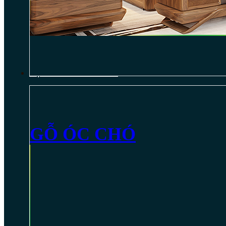
NỘI THẤT GỖ ÓC CHÓ
GỖ ÓC CHÓ