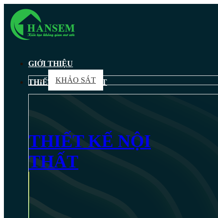
GIỚI THIỆU
KHẢO SÁT
THIẾT KẾ NỘI THẤT
THIẾT KẾ NỘI
THẤT