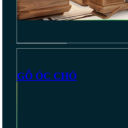
NỘI THẤT GỖ ÓC CHÓ
GỖ ÓC CHÓ