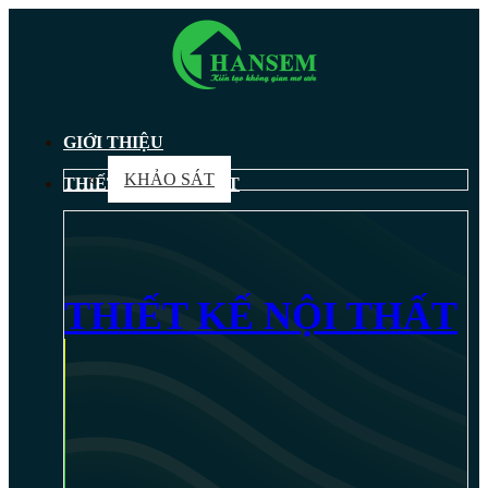
GIỚI THIỆU
KHẢO SÁT
THIẾT KẾ NỘI THẤT
THIẾT KẾ NỘI THẤT