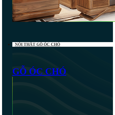
NỘI THẤT GỖ ÓC CHÓ
GỖ ÓC CHÓ