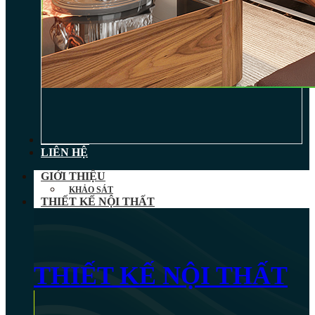
TIN TỨC
LIÊN HỆ
GIỚI THIỆU
KHẢO SÁT
THIẾT KẾ NỘI THẤT
THIẾT KẾ NỘI THẤT