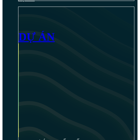
DỰ ÁN