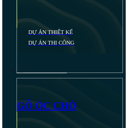
DỰ ÁN THIẾT KẾ
DỰ ÁN THI CÔNG
NỘI THẤT GỖ ÓC CHÓ
GỖ ÓC CHÓ