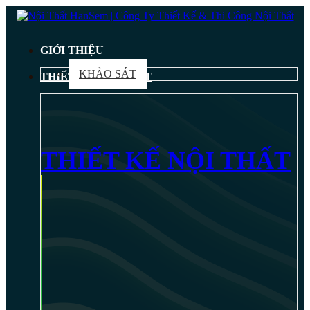
GIỚI THIỆU
KHẢO SÁT
THIẾT KẾ NỘI THẤT
THIẾT KẾ NỘI THẤT