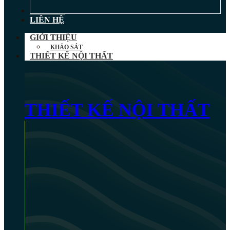
TIN TỨC
LIÊN HỆ
GIỚI THIỆU
KHẢO SÁT
THIẾT KẾ NỘI THẤT
THIẾT KẾ NỘI THẤT