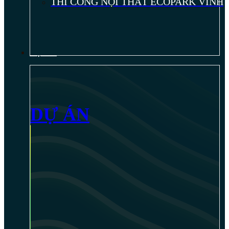
THI CÔNG NỘI THẤT ECOPARK VINH
DỰ ÁN
DỰ ÁN