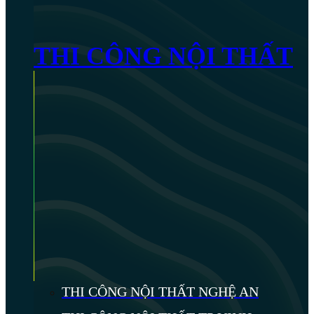
THI CÔNG NỘI THẤT
THI CÔNG NỘI THẤT NGHỆ AN