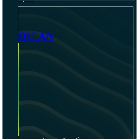
DỰ ÁN