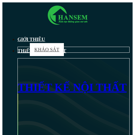
GIỚI THIỆU
KHẢO SÁT
THIẾT KẾ NỘI THẤT
THIẾT KẾ NỘI THẤT