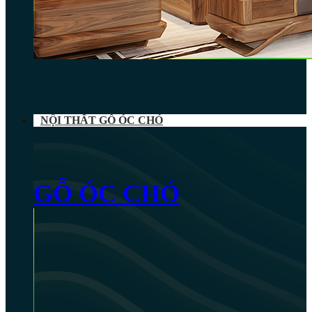
NỘI THẤT GỖ ÓC CHÓ
GỖ ÓC CHÓ