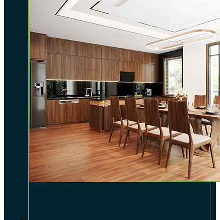
DỰ ÁN