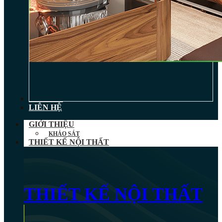
TIN TỨC
LIÊN HỆ
GIỚI THIỆU
KHẢO SÁT
THIẾT KẾ NỘI THẤT
THIẾT KẾ NỘI THẤT