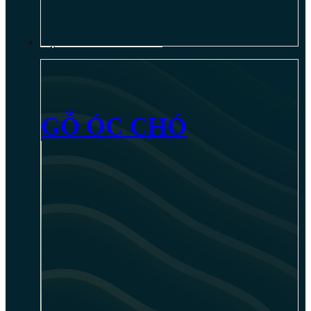
NỘI THẤT GỖ ÓC CHÓ
GỖ ÓC CHÓ