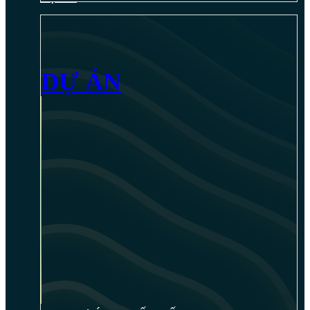
DỰ ÁN