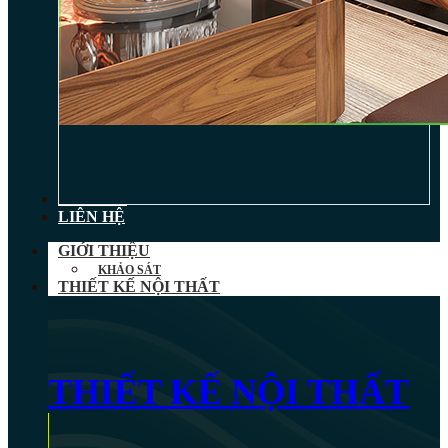
TIN TỨC
LIÊN HỆ
GIỚI THIỆU
KHẢO SÁT
THIẾT KẾ NỘI THẤT
THIẾT KẾ NỘI THẤT