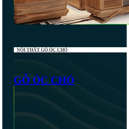
NỘI THẤT GỖ ÓC CHÓ
GỖ ÓC CHÓ