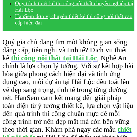
Quy trình thiết kế thi công nội thất chuyên nghiệp tại
Hải Lộc
HanSem đơn vị chuyên thiết kế thi công nội thất cao
cấp hiện đại
Quý gia chủ đang tìm một không gian sống
đẳng cấp, tiện nghi và tinh tế? Dịch vụ thiết
kế
thi công nội thất tại Hải Lộc
, Nghệ An
chính là lựa chọn lý tưởng. Với sự kết hợp hài
hòa giữa phong cách hiện đại và tính ứng
dụng cao, mỗi dự án tại Hải Lộc đều toát lên
vẻ đẹp sang trọng, tinh tế trong từng đường
nét. HanSem cam kết mang đến giải pháp
toàn diện từ ý tưởng thiết kế, lựa chọn vật liệu
đến quá trình thi công chuẩn mực để mỗi
công trình trở nên đẹp mắt mà còn bền vững
theo thời gian. Khám phá ngay các mẫu
thiết