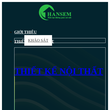
GIỚI THIỆU
KHẢO SÁT
THIẾT KẾ NỘI THẤT
THIẾT KẾ NỘI THẤT