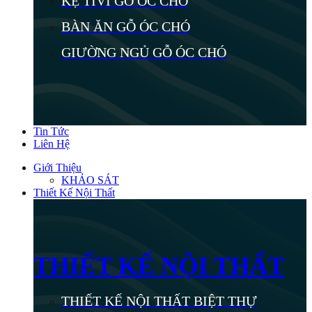
KỆ TIVI GỖ ÓC CHÓ
BÀN ĂN GỖ ÓC CHÓ
GIƯỜNG NGỦ GỖ ÓC CHÓ
Tin Tức
Liên Hệ
Giới Thiệu
KHẢO SÁT
Thiết Kế Nội Thất
THIẾT KẾ NỘI THẤT
THIẾT KẾ NỘI THẤT BIỆT THỰ