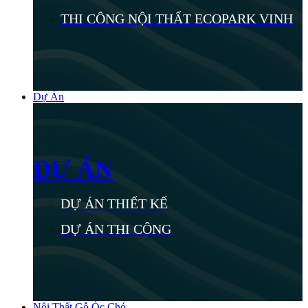
THI CÔNG NỘI THẤT ECOPARK VINH
Dự Án
DỰ ÁN
DỰ ÁN THIẾT KẾ
DỰ ÁN THI CÔNG
Nội Thất Gỗ Óc Chó