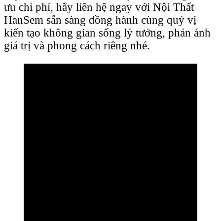
ưu chi phí, hãy liên hệ ngay với Nội Thất
HanSem sẵn sàng đồng hành cùng quý vị
kiến tạo không gian sống lý tưởng, phản ánh
giá trị và phong cách riêng nhé.