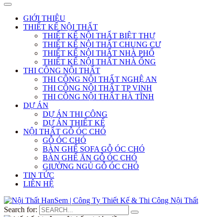
GIỚI THIỆU
THIẾT KẾ NỘI THẤT
THIẾT KẾ NỘI THẤT BIỆT THỰ
THIẾT KẾ NỘI THẤT CHUNG CƯ
THIẾT KẾ NỘI THẤT NHÀ PHỐ
THIẾT KẾ NỘI THẤT NHÀ ỐNG
THI CÔNG NỘI THẤT
THI CÔNG NỘI THẤT NGHỆ AN
THI CÔNG NỘI THẤT TP VINH
THI CÔNG NỘI THẤT HÀ TĨNH
DỰ ÁN
DỰ ÁN THI CÔNG
DỰ ÁN THIẾT KẾ
NỘI THẤT GỖ ÓC CHÓ
GỖ ÓC CHÓ
BÀN GHẾ SOFA GỖ ÓC CHÓ
BÀN GHẾ ĂN GỖ ÓC CHÓ
GIƯỜNG NGỦ GỖ ÓC CHÓ
TIN TỨC
LIÊN HỆ
Search for: