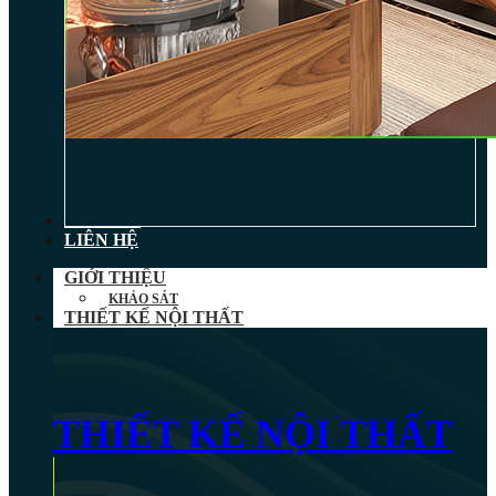
TIN TỨC
LIÊN HỆ
GIỚI THIỆU
KHẢO SÁT
THIẾT KẾ NỘI THẤT
THIẾT KẾ NỘI THẤT