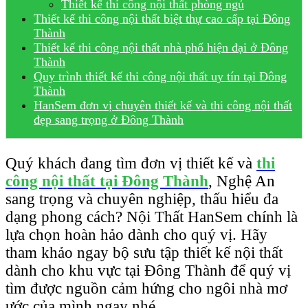
Thiết kế thi công nội thất phòng ngủ
Thiết kế thi công nội thất biệt thự cao cấp tại Đông
Thành
Thiết kế thi công nội thất nhà phố hiện đại ở Đông
Thành
Quy trình thiết kế thi công nội thất uy tín tại Đông
Thành
HanSem đơn vị chuyên thiết kế và thi công nội thất
đẹp sang trọng ở Đông Thành
Quý khách đang tìm đơn vị thiết kế và
thi
công nội thất tại Đông Thành
, Nghệ An
sang trọng và chuyên nghiệp, thấu hiểu đa
dạng phong cách? Nội Thất HanSem chính là
lựa chọn hoàn hảo dành cho quý vị. Hãy
tham khảo ngay bộ sưu tập thiết kế nội thất
dành cho khu vực tại Đông Thành để quý vị
tìm được nguồn cảm hứng cho ngôi nhà mơ
ước của mình ngay nhé.