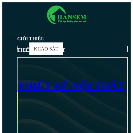
GIỚI THIỆU
KHẢO SÁT
THIẾT KẾ NỘI THẤT
THIẾT KẾ NỘI THẤT