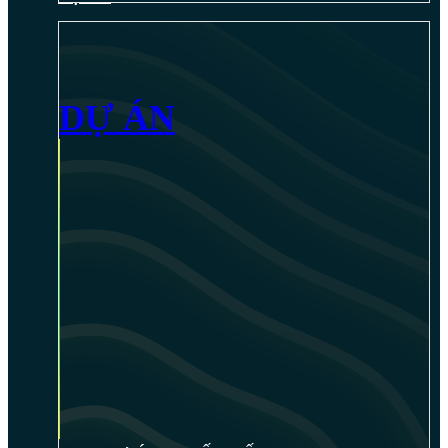
DỰ ÁN