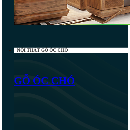
NỘI THẤT GỖ ÓC CHÓ
GỖ ÓC CHÓ