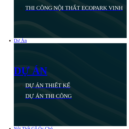
THI CÔNG NỘI THẤT ECOPARK VINH
Dự Án
DỰ ÁN
DỰ ÁN THIẾT KẾ
DỰ ÁN THI CÔNG
Nội Thất Gỗ Óc Chó