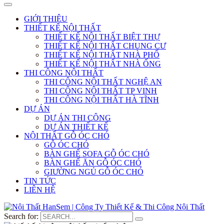
GIỚI THIỆU
THIẾT KẾ NỘI THẤT
THIẾT KẾ NỘI THẤT BIỆT THỰ
THIẾT KẾ NỘI THẤT CHUNG CƯ
THIẾT KẾ NỘI THẤT NHÀ PHỐ
THIẾT KẾ NỘI THẤT NHÀ ỐNG
THI CÔNG NỘI THẤT
THI CÔNG NỘI THẤT NGHỆ AN
THI CÔNG NỘI THẤT TP VINH
THI CÔNG NỘI THẤT HÀ TĨNH
DỰ ÁN
DỰ ÁN THI CÔNG
DỰ ÁN THIẾT KẾ
NỘI THẤT GỖ ÓC CHÓ
GỖ ÓC CHÓ
BÀN GHẾ SOFA GỖ ÓC CHÓ
BÀN GHẾ ĂN GỖ ÓC CHÓ
GIƯỜNG NGỦ GỖ ÓC CHÓ
TIN TỨC
LIÊN HỆ
Search for: