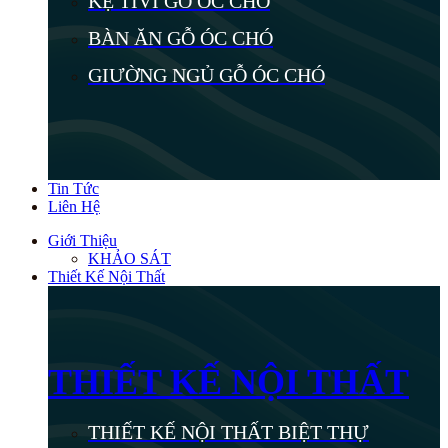
KỆ TIVI GỖ ÓC CHÓ
BÀN ĂN GỖ ÓC CHÓ
GIƯỜNG NGỦ GỖ ÓC CHÓ
Tin Tức
Liên Hệ
Giới Thiệu
KHẢO SÁT
Thiết Kế Nội Thất
THIẾT KẾ NỘI THẤT
THIẾT KẾ NỘI THẤT BIỆT THỰ