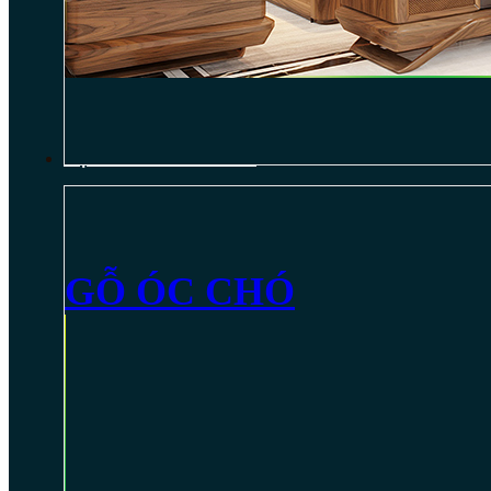
NỘI THẤT GỖ ÓC CHÓ
GỖ ÓC CHÓ