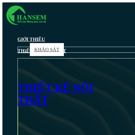
GIỚI THIỆU
KHẢO SÁT
THIẾT KẾ NỘI THẤT
THIẾT KẾ NỘI
THẤT