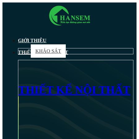
GIỚI THIỆU
KHẢO SÁT
THIẾT KẾ NỘI THẤT
THIẾT KẾ NỘI THẤT