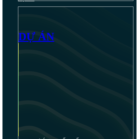
DỰ ÁN