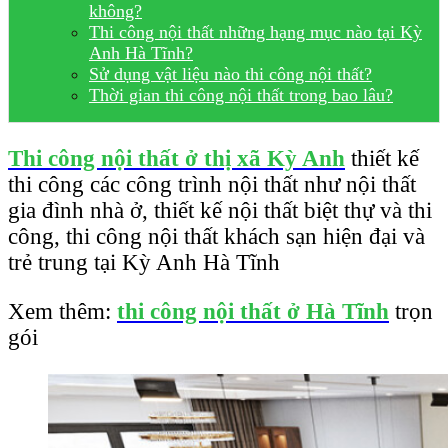
không?
Thi công nội thất những hạng mục nào tại Kỳ
Anh Hà Tĩnh?
Sử dụng vật liệu nào thi công nội thất?
Thời gian thi công nội thất trong bao lâu?
Thi công nội thất ở thị xã Kỳ Anh
thiết kế
thi công các công trình nội thất như nội thất
gia đình nhà ở, thiết kế nội thất biệt thự và thi
công, thi công nội thất khách sạn hiện đại và
trẻ trung tại Kỳ Anh Hà Tĩnh
Xem thêm:
thi công nội thất ở Hà Tĩnh
trọn
gói