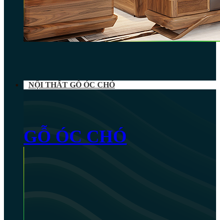
NỘI THẤT GỖ ÓC CHÓ
GỖ ÓC CHÓ