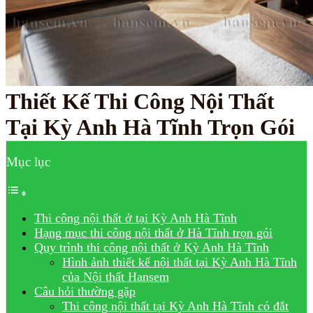
Thiết Kế Thi Công Nội Thất
Tại Kỳ Anh Hà Tĩnh Trọn Gói
Mục lục
Thi công nội thất ở tại Kỳ Anh Hà Tĩnh
Hạng mục thi công nội thất ở Hà Tĩnh trọn gói
Quy trình thi công nội thất ở Kỳ Anh Hà Tĩnh
Hình ảnh thiết kế nội thất tại Kỳ Anh Hà Tĩnh
của Nội thất Hansem
Câu hỏi thường gặp
Thi công nội thất tại Kỳ Anh Hà Tĩnh có đắt