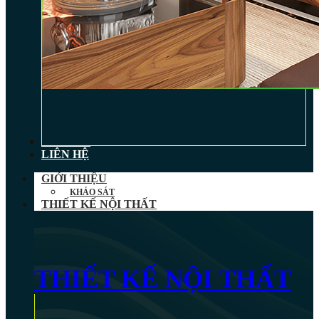
TIN TỨC
LIÊN HỆ
GIỚI THIỆU
KHẢO SÁT
THIẾT KẾ NỘI THẤT
THIẾT KẾ NỘI THẤT