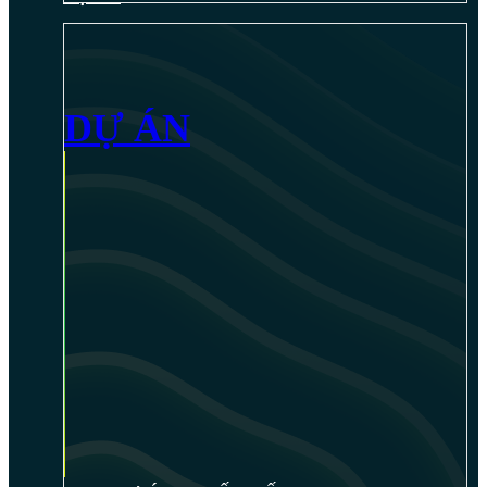
DỰ ÁN