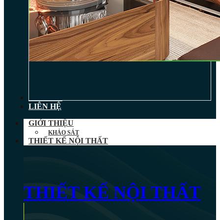
TIN TỨC
LIÊN HỆ
GIỚI THIỆU
KHẢO SÁT
THIẾT KẾ NỘI THẤT
THIẾT KẾ NỘI THẤT