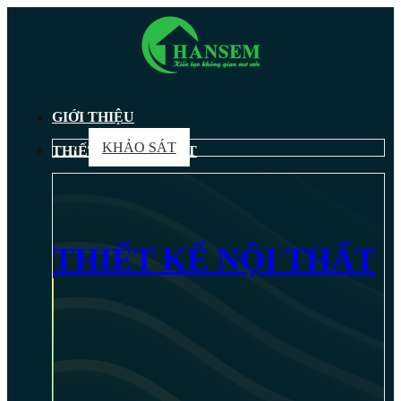
GIỚI THIỆU
KHẢO SÁT
THIẾT KẾ NỘI THẤT
THIẾT KẾ NỘI THẤT