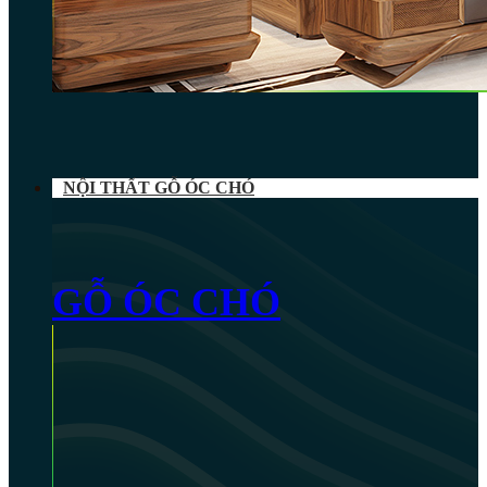
NỘI THẤT GỖ ÓC CHÓ
GỖ ÓC CHÓ