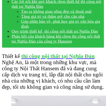
Các lợi ích khi quý khách chọn thiết kế thi công nội
thất tại Nghĩa Đàn
Tạo ra không gian sống đẹp và thoải mái
Tăng giá trị và thẩm mỹ cho căn nhà
Góp phần bảo vệ, phát huy giá trị văn hóa gia
đình
Quy trình thiết kế, thi công nội thất tại Nghĩa Đàn
Phản hồi của khách hàng khi chọn thi công nội thất
tại Nghĩa Đàn của công ty Hansem
Thiết kế
thi công nội thất tại Nghĩa Đàn
Nghệ An, là một trong những khu vực, mà
công ty Nội Thất Hansem đã và đang cung
cấp dịch vụ trang trí, lắp đặt nội thất cho ngôi
nhà của những vị khách, có nhu cầu cần làm
đẹp, tối ưu không gian và công năng sử dụng.