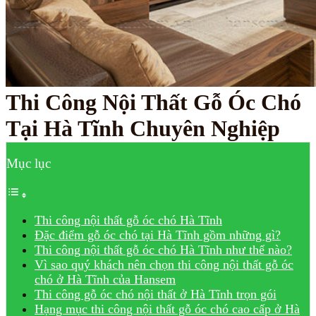
Thi Công Nội Thất Gỗ Óc Chó
Tại Hà Tĩnh Chuyên Nghiệp
Mục lục
Thi công nội thất gỗ óc chó Hà Tĩnh
Đặc điểm gỗ óc chó tại Hà Tĩnh gồm những gì?
Thi công nội thất gỗ óc chó Hà Tĩnh như thế nào?
Vì sao quý khách nên chọn thi công nội thất gỗ óc
chó ở Hà Tĩnh của Hansem
Thi công gỗ óc chó nội thất ở Hà Tĩnh trọn gói
Hạng mục thi công nội thất gỗ óc chó cao cấp ở Hà