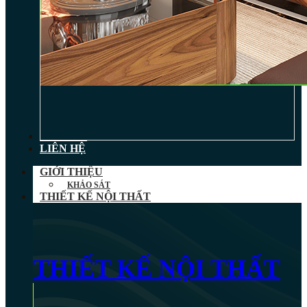
TIN TỨC
LIÊN HỆ
GIỚI THIỆU
KHẢO SÁT
THIẾT KẾ NỘI THẤT
THIẾT KẾ NỘI THẤT