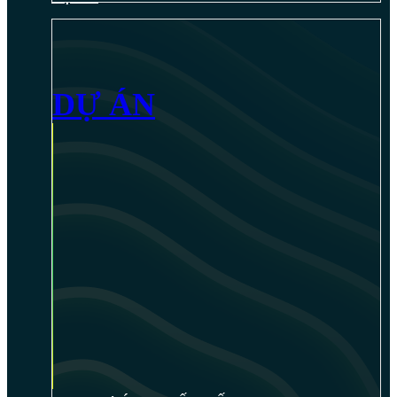
DỰ ÁN