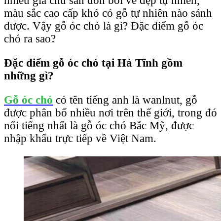
nhiều gia chủ săn đón bởi vẻ đẹp tự nhiên,
màu sắc cao cấp khó có gỗ tự nhiên nào sánh
được. Vậy gỗ óc chó là gì? Đặc điểm gỗ óc
chó ra sao?
Đặc điểm gỗ óc chó tại Hà Tĩnh gồm
những gì?
Gỗ óc chó
có tên tiếng anh là wanlnut, gỗ
được phân bố nhiều nơi trên thế giới, trong đó
nổi tiếng nhất là gỗ óc chó Bắc Mỹ, được
nhập khẩu trực tiếp về Việt Nam.