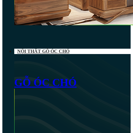
NỘI THẤT GỖ ÓC CHÓ
GỖ ÓC CHÓ