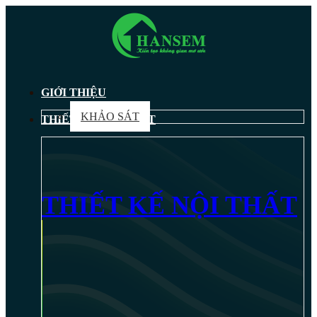
GIỚI THIỆU
KHẢO SÁT
THIẾT KẾ NỘI THẤT
THIẾT KẾ NỘI THẤT