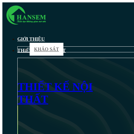
GIỚI THIỆU
KHẢO SÁT
THIẾT KẾ NỘI THẤT
THIẾT KẾ NỘI
THẤT