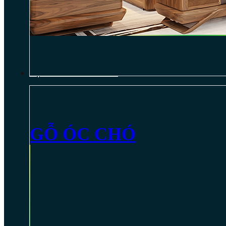
NỘI THẤT GỖ ÓC CHÓ
GỖ ÓC CHÓ