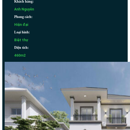
Khách hàng:
Anh Nguyên
Phong cách:
Hiện đại
Loại hình:
Biệt thự
Diện tích:
460m2