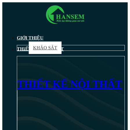
GIỚI THIỆU
KHẢO SÁT
THIẾT KẾ NỘI THẤT
THIẾT KẾ NỘI THẤT