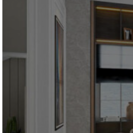
for:
Thiết Kế Nội Thất Nhà Anh
Nguyên Khu Đô Thị Heritage
TP Vinh
Home
portfolio
Dự Án
Dự Án Thiết Kế Nội Thất
Thiết Kế Nội Thất Nhà Anh Nguyên
Khu Đô Thị Heritage TP Vinh