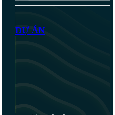
DỰ ÁN