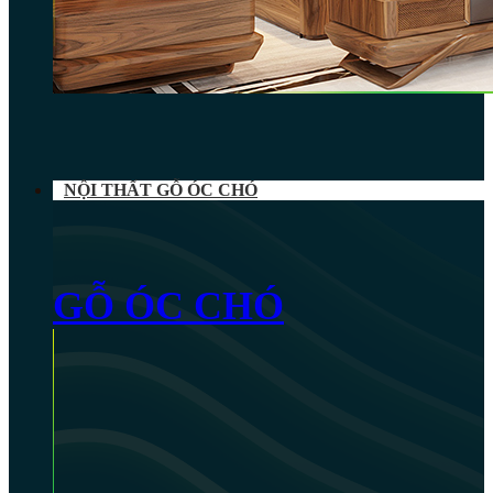
NỘI THẤT GỖ ÓC CHÓ
GỖ ÓC CHÓ