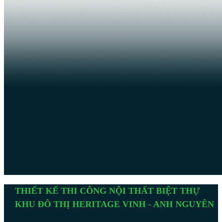
THIẾT KẾ THI CÔNG NỘI THẤT BIỆT THỰ
KHU ĐÔ THỊ HERITAGE VINH - ANH NGUYÊN