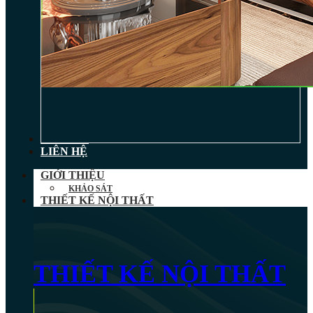
TIN TỨC
LIÊN HỆ
GIỚI THIỆU
KHẢO SÁT
THIẾT KẾ NỘI THẤT
THIẾT KẾ NỘI THẤT