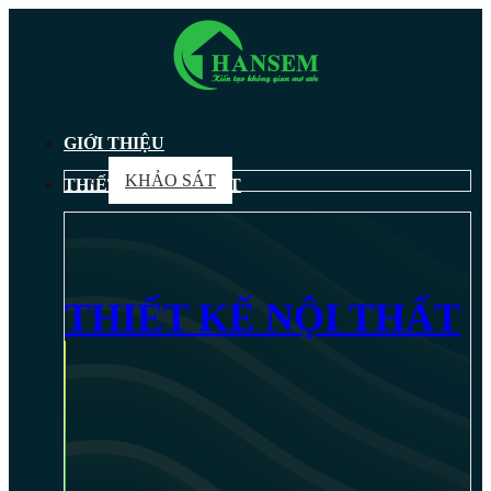
GIỚI THIỆU
KHẢO SÁT
THIẾT KẾ NỘI THẤT
THIẾT KẾ NỘI THẤT