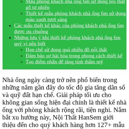
Mẫu phòng khách nhà ống 6m sử dụng nội thất
gỗ tự nhiên
Thiết kế mẫu phòng khách nhà ống 6m sử dụng
màu xanh tươi sáng
Các mẫu thiết kế khác của phòng khách nhà ống 6m
được ưa chuộng
Những lưu ý khi thiết kế phòng khách nhà ống 6m
quý vị nên biết
Hạn chế sử dụng quá nhiều đồ nội thất
Đảm bảo sự hài hòa trong phong cách thiết kế
Tạo điểm nhấn để tăng tính thẩm mỹ
Nhà ống ngày càng trở nên phổ biến trong
những năm gần đây do tốc độ gia tăng dân số
và quỹ đất hạn chế. Giải pháp tối ưu cho
không gian sống hiện đại chính là thiết kế nhà
ống với phòng khách rộng rãi, tiện nghi. Nắm
bắt xu hướng này, Nội Thất HanSem giới
thiệu đến cho quý khách hàng hơn 127+ mẫu