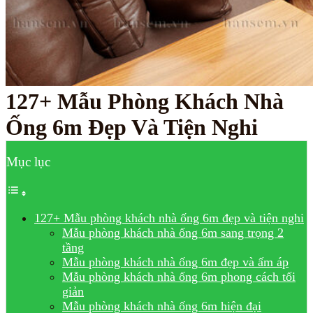
127+ Mẫu Phòng Khách Nhà
Ống 6m Đẹp Và Tiện Nghi
Mục lục
127+ Mẫu phòng khách nhà ống 6m đẹp và tiện nghi
Mẫu phòng khách nhà ống 6m sang trọng 2
tầng
Mẫu phòng khách nhà ống 6m đẹp và ấm áp
Mẫu phòng khách nhà ống 6m phong cách tối
giản
Mẫu phòng khách nhà ống 6m hiện đại