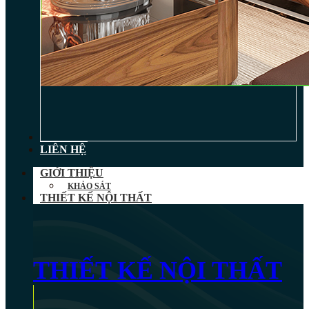
TIN TỨC
LIÊN HỆ
GIỚI THIỆU
KHẢO SÁT
THIẾT KẾ NỘI THẤT
THIẾT KẾ NỘI THẤT