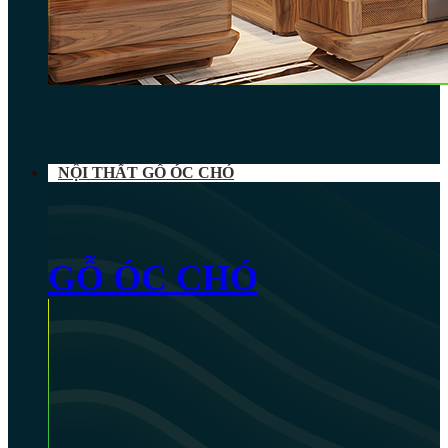
NỘI THẤT GỖ ÓC CHÓ
GỖ ÓC CHÓ