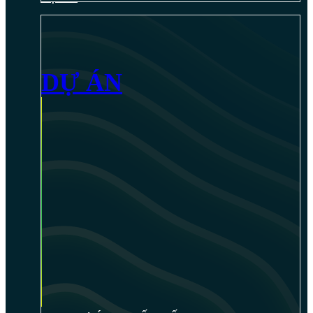
DỰ ÁN