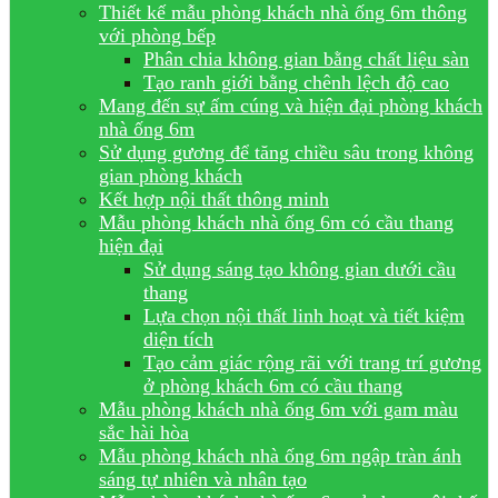
Thiết kế mẫu phòng khách nhà ống 6m thông
với phòng bếp
Phân chia không gian bằng chất liệu sàn
Tạo ranh giới bằng chênh lệch độ cao
Mang đến sự ấm cúng và hiện đại phòng khách
nhà ống 6m
Sử dụng gương để tăng chiều sâu trong không
gian phòng khách
Kết hợp nội thất thông minh
Mẫu phòng khách nhà ống 6m có cầu thang
hiện đại
Sử dụng sáng tạo không gian dưới cầu
thang
Lựa chọn nội thất linh hoạt và tiết kiệm
diện tích
Tạo cảm giác rộng rãi với trang trí gương
ở phòng khách 6m có cầu thang
Mẫu phòng khách nhà ống 6m với gam màu
sắc hài hòa
Mẫu phòng khách nhà ống 6m ngập tràn ánh
sáng tự nhiên và nhân tạo