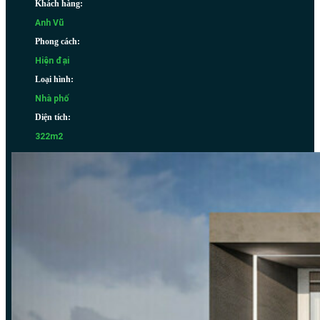
Khách hàng:
Anh Vũ
Phong cách:
Hiện đại
Loại hình:
Nhà phố
Diện tích:
322m2