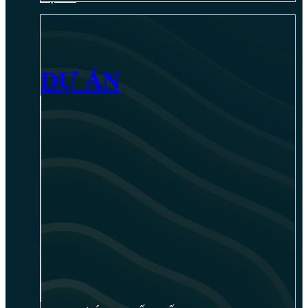
DỰ ÁN