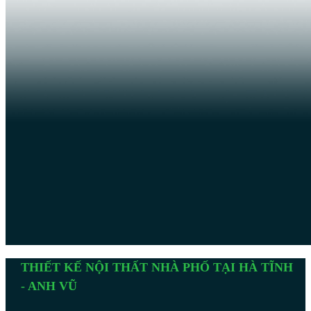
THIẾT KẾ NỘI THẤT NHÀ PHỐ TẠI HÀ TĨNH
- ANH VŨ