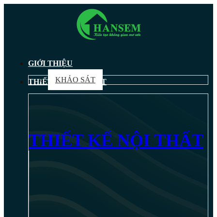
GIỚI THIỆU
KHẢO SÁT
THIẾT KẾ NỘI THẤT
THIẾT KẾ NỘI THẤT