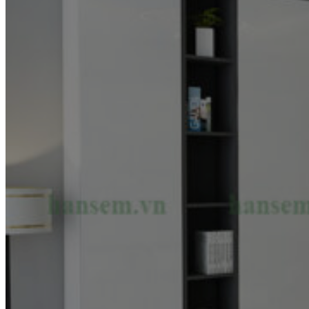
for:
Thiết Kế Nội Thất Nhà 2 Tầng
Anh Vũ Tại Hồng Lĩnh Hà
Tĩnh
Home
portfolio
Dự Án
Dự Án Thiết Kế Nội Thất
Thiết Kế Nội Thất Nhà 2 Tầng Anh
Vũ Tại Hồng Lĩnh Hà Tĩnh