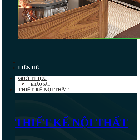
TIN TỨC
LIÊN HỆ
GIỚI THIỆU
KHẢO SÁT
THIẾT KẾ NỘI THẤT
THIẾT KẾ NỘI THẤT