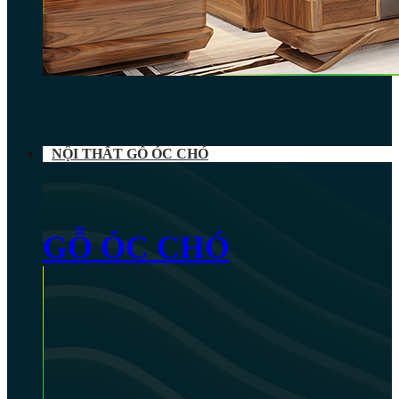
NỘI THẤT GỖ ÓC CHÓ
GỖ ÓC CHÓ